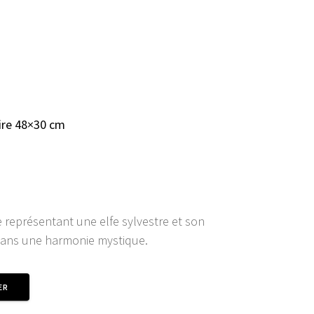
ENTS
CONNEXION/INSCRIPTION
ire 48×30 cm
représentant une elfe sylvestre et son
 dans une harmonie mystique.
ER