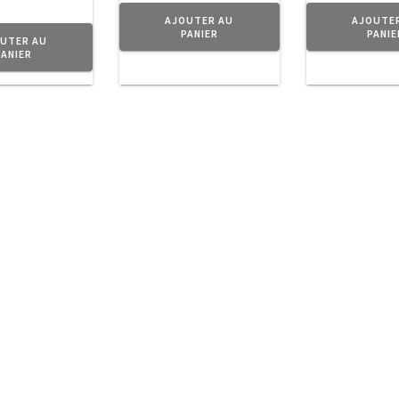
AJOUTER AU
AJOUTE
PANIER
PANIE
UTER AU
PANIER
ction d’
objets
en métal au doux parfum d’Antan pour donner 