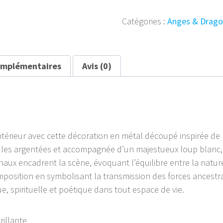
de
Catégories :
Anges & Drago
la
Forêt
Lunaire
48x30
omplémentaires
Avis (0)
cm
érieur avec cette décoration en métal découpé inspirée de l’
les argentées et accompagnée d’un majestueux loup blanc, p
aux encadrent la scène, évoquant l’équilibre entre la nature
position en symbolisant la transmission des forces ancestra
e, spirituelle et poétique dans tout espace de vie.
rillante