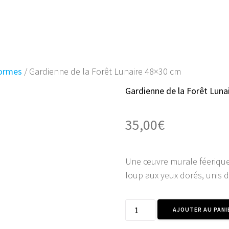
ACCUEIL
BOUTIQUE
AVIS CLI
Formes
/ Gardienne de la Forêt Lunaire 48×30 cm
Gardienne de la Forêt Luna
35,00
€
Une œuvre murale féerique 
loup aux yeux dorés, unis
quantité
AJOUTER AU PANI
de
Gardienne