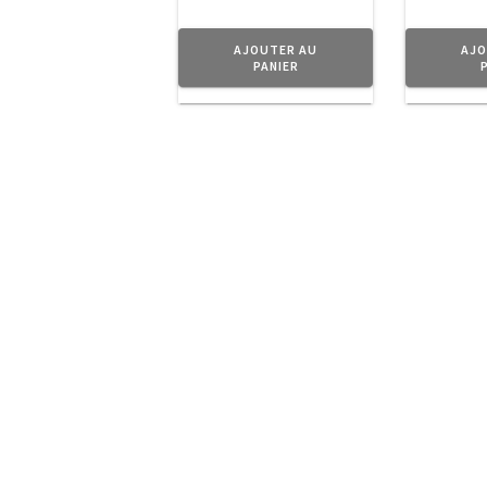
AJOUTER AU
AJO
PANIER
A Propos
Planet Vintage vous propose une séle
Tendance.
Navigation
Boutique
Mon compte