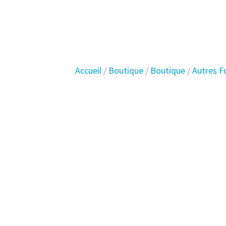
Skip
Planet
Vintage
to
content
Accueil
/
Boutique
/
Boutique
/
Autres 