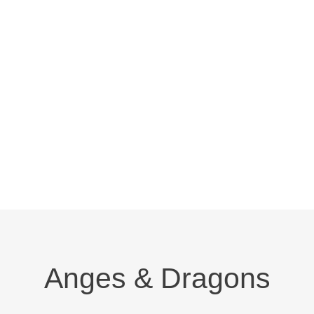
Plaques,
Capsules
,
Fées, Anges, Dragons
FANTASY
Anges & Dragons