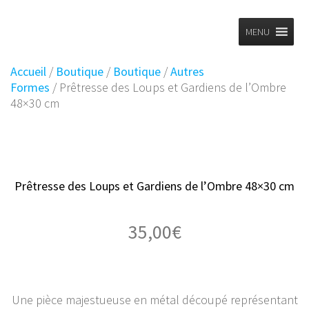
Planet
Skip
to
MENU
Vintage
content
Accueil
/
Boutique
/
Boutique
/
Autres
Formes
/ Prêtresse des Loups et Gardiens de l’Ombre
48×30 cm
Prêtresse des Loups et Gardiens de l’Ombre 48×30 cm
35,00
€
Une pièce majestueuse en métal découpé représentant