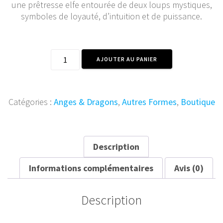
une prêtresse elfe entourée de deux loups mystiques,
symboles de loyauté, d’intuition et de puissance.
quantité
AJOUTER AU PANIER
de
Prêtresse
des
Loups
Catégories :
Anges & Dragons
,
Autres Formes
,
Boutique
et
Gardiens
de
l’Ombre
Description
48x30
Informations complémentaires
Avis (0)
cm
Description