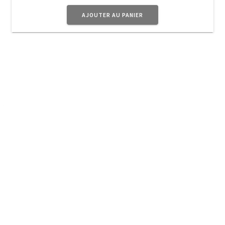
AJOUTER AU PANIER
A Propos
Planet Vintage vous propose une sélection d’
objets
en
métal au doux parfum d’Antan pour donner à votre
intérieur ce côté Rétro très Tendance.
Navigation
Boutique
Mon compte