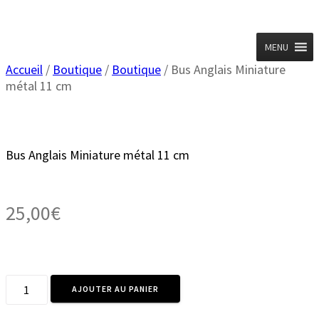
Planet
Vintage
Skip
to
content
MENU
Accueil
/
Boutique
/
Boutique
/ Bus Anglais Miniature
métal 11 cm
Bus Anglais Miniature métal 11 cm
25,00
€
quantité
AJOUTER AU PANIER
de
Bus