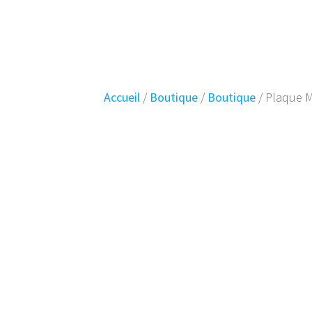
Skip
Planet
Vintage
to
content
Accueil
/
Boutique
/
Boutique
/ Plaque M