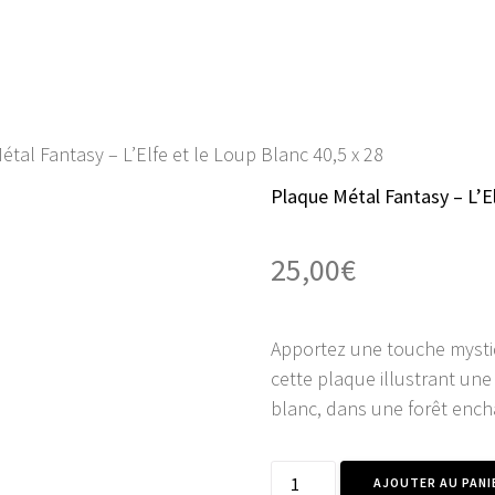
ACCUEIL
BOUTIQUE
AVIS CLI
étal Fantasy – L’Elfe et le Loup Blanc 40,5 x 28
Plaque Métal Fantasy – L’El
25,00
€
Apportez une touche mystiq
cette plaque illustrant une
blanc, dans une forêt ench
quantité
AJOUTER AU PANI