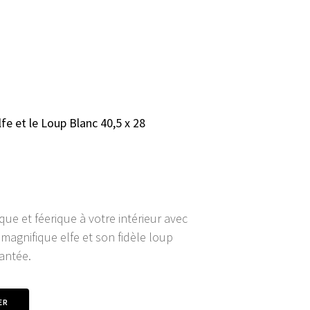
ENTS
CONNEXION/INSCRIPTION
fe et le Loup Blanc 40,5 x 28
ue et féerique à votre intérieur avec
 magnifique elfe et son fidèle loup
antée.
ER