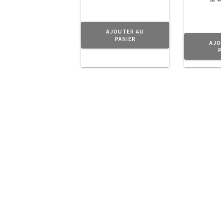
AJOUTER AU
PANIER
AJO
A Propos
Navigati
Boutiq
Planet Vintage
Mon c
vous propose
une sélection
Contac
d’
objets
en
Condit