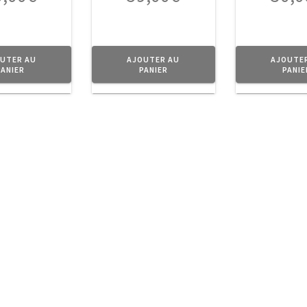
UTER AU
AJOUTER AU
AJOUTE
PANIER
PANIER
PANIE
on
Contact
P
ue
Planet Vintage
ompte
© 
12 Bis Rue des Fontaines
t
WordP
37510 SAVONNIÈRES
ions