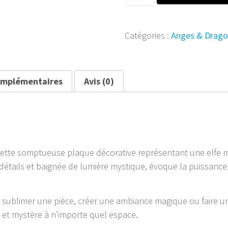
de
Plaque
Métal
Catégories :
Anges & Drago
Fantasy
–
L’Elfe
et
omplémentaires
Avis (0)
le
Loup
Blanc
40,5
x
28
 cette somptueuse plaque décorative représentant une elf
en détails et baignée de lumière mystique, évoque la puissanc
r sublimer une pièce, créer une ambiance magique ou faire u
 et mystère à n’importe quel espace.