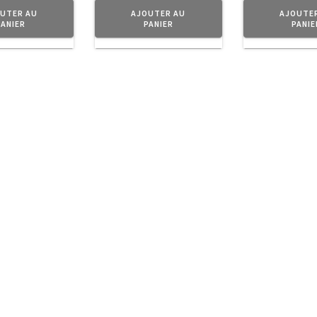
UTER AU
AJOUTER AU
AJOUTE
PANIER
PANIER
PANIE
ction d’
objets
en métal au doux parfum d’Antan pour donner 