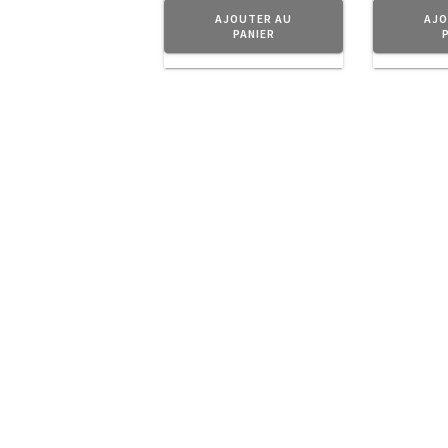
AJOUTER AU
AJO
PANIER
A Propos
Planet Vintage vous propose une séle
Tendance.
Navigation
Boutique
Mon compte
Contact