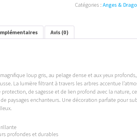
Catégories :
Anges & Drago
des
Cascades
Enchantées
30
omplémentaires
Avis (0)
x
20
magnifique loup gris, au pelage dense et aux yeux profonds
usse. La lumière filtrant à travers les arbres accentue l’atm
protection, de sagesse et de lien profond avec la nature, ce
et de paysages enchanteurs. Une décoration parfaite pour s
lleux.
rillante
eurs profondes et durables