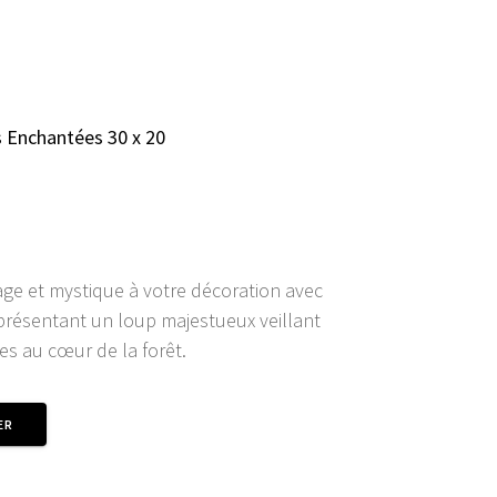
 Enchantées 30 x 20
ge et mystique à votre décoration avec
présentant un loup majestueux veillant
s au cœur de la forêt.
ER