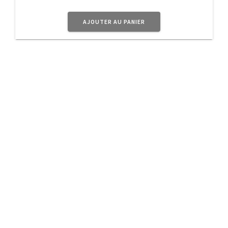
AJOUTER AU PANIER
A Propos
Planet Vintage vous propose une sélection
d’
objets
en métal au doux parfum d’Antan pour
donner à votre intérieur ce côté Rétro très
Tendance.