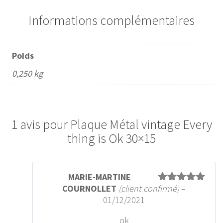
Informations complémentaires
Poids
0,250 kg
1 avis pour
Plaque Métal vintage Every
thing is Ok 30×15
MARIE-MARTINE
COURNOLLET
(client confirmé)
–
Note
5
sur
5
01/12/2021
ok