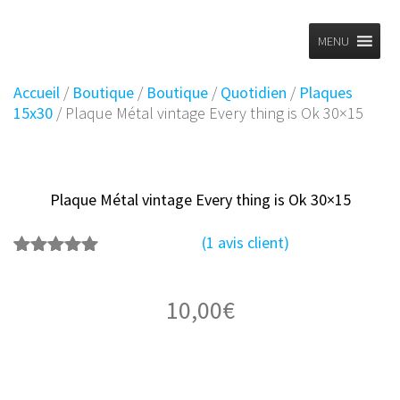
Planet
Skip
to
MENU
Vintage
content
Accueil
/
Boutique
/
Boutique
/
Quotidien
/
Plaques
15x30
/ Plaque Métal vintage Every thing is Ok 30×15
Plaque Métal vintage Every thing is Ok 30×15
(
1
avis client)
1
Noté
5.00
sur 5
basé sur
10,00
€
notation
client