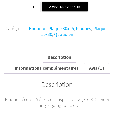
quantité
AJOUTER AU PANIER
de
Plaque
Métal
vintage
Catégories :
Boutique
,
Plaque 30x15
,
Plaques
,
Plaques
Every
15x30
,
Quotidien
thing
is
Ok
30x15
Description
Informations complémentaires
Avis (1)
Description
Plaque déco en Métal vieilli aspect vintage 30×15 Every
thing is going to be ok