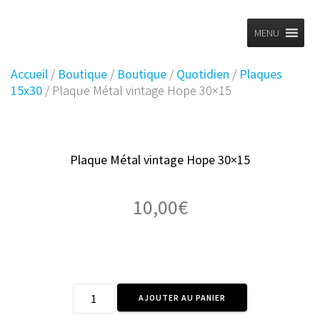
Planet
Skip
to
MENU
Vintage
content
Accueil
/
Boutique
/
Boutique
/
Quotidien
/
Plaques
15x30
/ Plaque Métal vintage Hope 30×15
Plaque Métal vintage Hope 30×15
10,00
€
quantité
AJOUTER AU PANIER
de