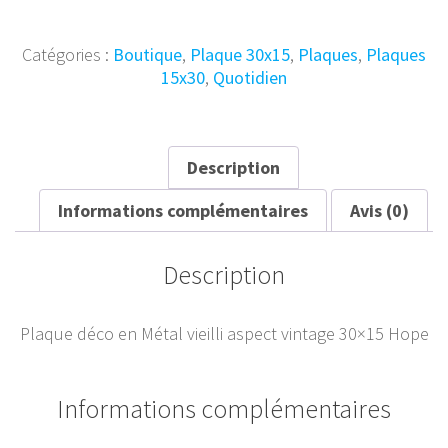
Plaque
Métal
vintage
Catégories :
Boutique
,
Plaque 30x15
,
Plaques
,
Plaques
Hope
15x30
,
Quotidien
30x15
Description
Informations complémentaires
Avis (0)
Description
Plaque déco en Métal vieilli aspect vintage 30×15 Hope
Informations complémentaires