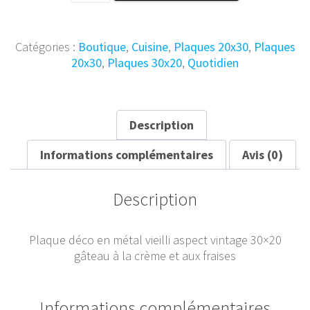
Plaque
Métal
Vintage
Catégories :
Boutique
,
Cuisine
,
Plaques 20x30
,
Plaques
Creamy
20x30
,
Plaques 30x20
,
Quotidien
Sweet
Cake
30x20
Description
Informations complémentaires
Avis (0)
Description
Plaque déco en métal vieilli aspect vintage 30×20
gâteau à la crème et aux fraises
Informations complémentaires