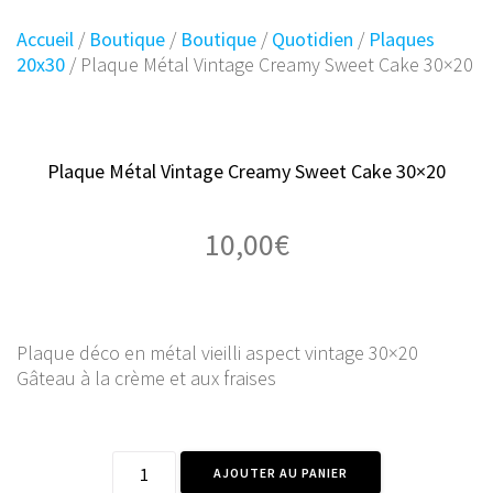
Accueil
/
Boutique
/
Boutique
/
Quotidien
/
Plaques
20x30
/ Plaque Métal Vintage Creamy Sweet Cake 30×20
Plaque Métal Vintage Creamy Sweet Cake 30×20
10,00
€
Plaque déco en métal vieilli aspect vintage 30×20
Gâteau à la crème et aux fraises
quantité
AJOUTER AU PANIER
de