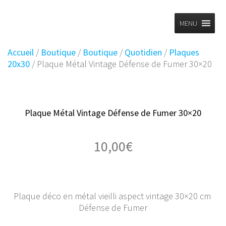
Planet
Skip
to
MENU
Vintage
content
Accueil
/
Boutique
/
Boutique
/
Quotidien
/
Plaques
20x30
/ Plaque Métal Vintage Défense de Fumer 30×20
Plaque Métal Vintage Défense de Fumer 30×20
10,00
€
Plaque déco en métal vieilli aspect vintage 30×20 cm
Défense de Fumer