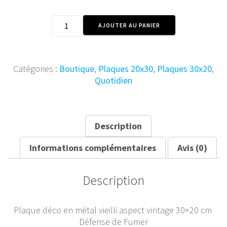
quantité
AJOUTER AU PANIER
de
Plaque
Métal
Vintage
Catégories :
Boutique
,
Plaques 20x30
,
Plaques 30x20
,
Défense
Quotidien
de
Fumer
30x20
Description
Informations complémentaires
Avis (0)
Description
Plaque déco en métal vieilli aspect vintage 30×20 cm
Défense de Fumer