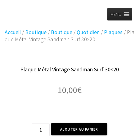
Planet
Skip
to
MENU
Vintage
content
Accueil
/
Boutique
/
Boutique
/
Quotidien
/
Plaques
/ Pla
que Métal Vintage Sandman Surf 30×20
Plaque Métal Vintage Sandman Surf 30×20
10,00
€
quantité
AJOUTER AU PANIER
de