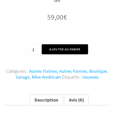
cm
59,00
€
quantité
AJOUTER AU PANIER
de
Déco
Murale
Vintage
Catégories :
Autres Formes
,
Autres Formes
,
Boutique
,
Réservoir
Garage
,
Rêve Américain
Étiquette :
nouveau
Moto
Rouge
51x18x26
cm
Description
Avis (0)