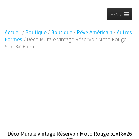
Planet
Skip
to
MENU
Vintage
content
Accueil
/
Boutique
/
Boutique
/
Rêve Américain
/
Autres
Formes
/ Déco Murale Vintage Réservoir Moto Rouge
51x18x26 cm
Déco Murale Vintage Réservoir Moto Rouge 51x18x26