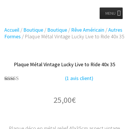
Planet
Skip
to
MENU
Vintage
content
Accueil
/
Boutique
/
Boutique
/
Rêve Américain
/
Autres
Formes
/ Plaque Métal Vintage Lucky Live to Ride 40x 35
Plaque Métal Vintage Lucky Live to Ride 40x 35
(
1
avis client)
1
Noté
5.00
sur 5 basé
sur
notation
25,00
€
client
Plaque déco en métal relief 40x35cm aspect vintage