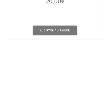
20,00
€
AJOUTER AU PANIER
A Propos
Planet Vintage vous propose une sélection
d’
objets
en métal au doux parfum d’Antan pour
donner à votre intérieur ce côté Rétro très
Tendance.