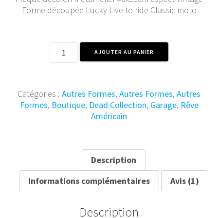
Forme découpée Lucky Live to ride Classic moto
quantité
AJOUTER AU PANIER
de
Plaque
Métal
Vintage
Catégories :
Autres Formes
,
Autres Formes
,
Autres
Lucky
Formes
,
Boutique
,
Dead Collection
,
Garage
,
Rêve
Live
Américain
to
Ride
40x
35
Description
Informations complémentaires
Avis (1)
Description