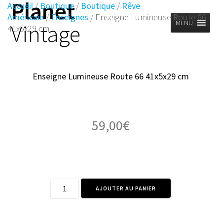
Planet
Skip
Accueil
/
Boutique
/
Boutique
/
Rêve
to
Américain
/
Enseignes
/ Enseigne Lumineuse Route 66
MENU
Vintage
content
41x5x29 cm
Enseigne Lumineuse Route 66 41x5x29 cm
59,00
€
quantité
AJOUTER AU PANIER
de
Enseigne
Lumineuse