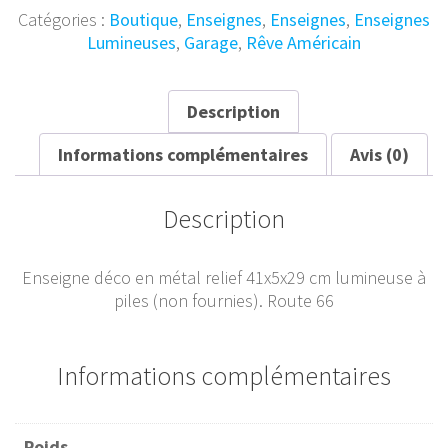
Route
Catégories :
Boutique
,
Enseignes
,
Enseignes
,
Enseignes
66
Lumineuses
,
Garage
,
Rêve Américain
41x5x29
cm
Description
Informations complémentaires
Avis (0)
Description
Enseigne déco en métal relief 41x5x29 cm lumineuse à
piles (non fournies). Route 66
Informations complémentaires
Poids