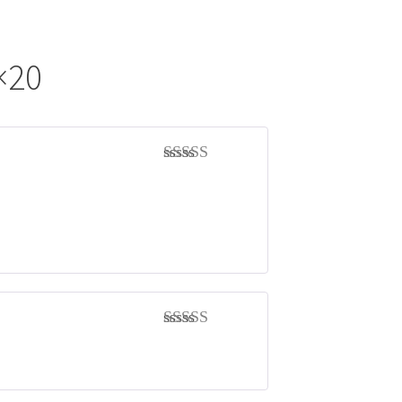
×20
Note
5
sur 5
Note
5
sur 5