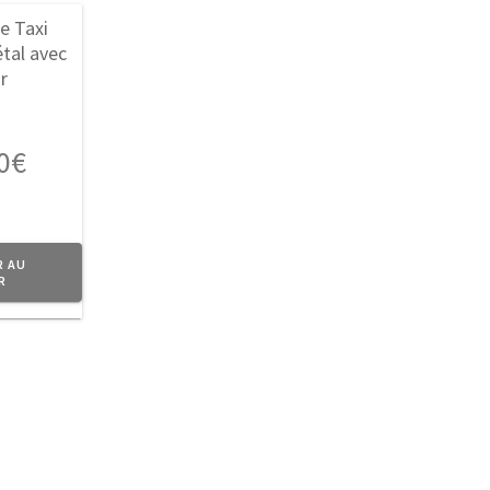
0
€
R AU
R