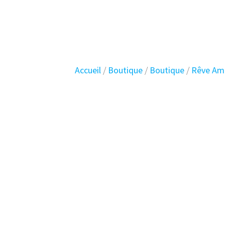
Skip
Planet
Vintage
to
content
Accueil
/
Boutique
/
Boutique
/
Rêve Amé