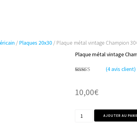
ACCUEIL
BOUTIQUE
AVIS CL
ricain
/
Plaques 20x30
/ Plaque métal vintage Champion 30
Plaque métal vintage Cha
(
4
avis client)
Noté
4
4.75
sur 5 basé
sur
10,00
€
notations
client
quantité
AJOUTER AU PANI
de
Plaque
métal