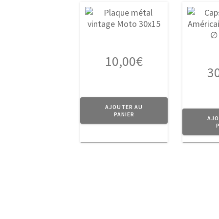
10,00
€
3
AJOUTER AU
PANIER
AJO
A Propos
Navigati