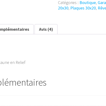
Catégories :
Boutique
,
Gar
vintage
20x30
,
Plaques 30x20
,
Rêve
Champion
30x20
omplémentaires
Avis (4)
aune en Relief
plémentaires