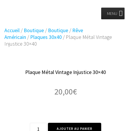
Planet
Skip
to
MENU
Vintage
content
Accueil
/
Boutique
/
Boutique
/
Rêve
Américain
/
Plaques 30x40
/ Plaque Métal Vintage
Injustice 30×40
Plaque Métal Vintage Injustice 30×40
20,00
€
quantité
AJOUTER AU PANIER