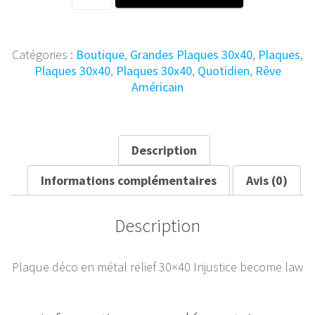
de
Plaque
Métal
Vintage
Catégories :
Boutique
,
Grandes Plaques 30x40
,
Plaques
,
Injustice
Plaques 30x40
,
Plaques 30x40
,
Quotidien
,
Rêve
30x40
Américain
Description
Informations complémentaires
Avis (0)
Description
Plaque déco en métal relief 30×40 Injustice become law