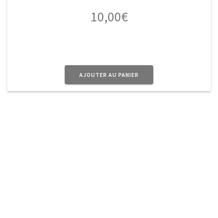
10,00
€
AJOUTER AU PANIER
A Propos
Planet Vintage vous propose une sélection
d’
objets
en métal au doux parfum d’Antan pour
donner à votre intérieur ce côté Rétro très