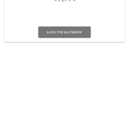
AJOUTER AU PANIER
A Propos
Planet Vintage vous propose une sélection
d’
objets
en métal au doux parfum d’Antan pour
donner à votre intérieur ce côté Rétro très
Tendance.