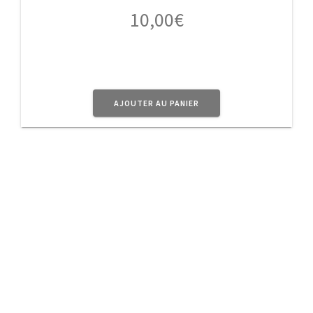
10,00
€
AJOUTER AU PANIER
A Propos
Planet Vintage vous propose une sélection
d’
objets
en métal au doux parfum d’Antan pour
donner à votre intérieur ce côté Rétro très