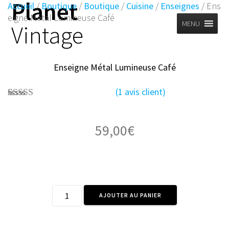
Planet
Skip
Accueil
/
Boutique
/
Boutique
/
Cuisine
/
Enseignes
/ Ens
to
eigne Métal Lumineuse Café
MENU
Vintage
content
Enseigne Métal Lumineuse Café
(
1
avis client)
1
Noté
5.00
sur 5 basé
sur
notation
59,00
€
client
quantité
AJOUTER AU PANIER
de
Enseigne
Métal