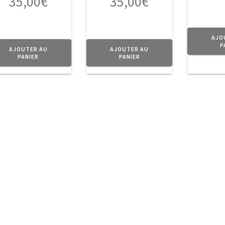
35,00
€
35,00
€
AJO
P
AJOUTER AU
AJOUTER AU
PANIER
PANIER
ction d’
objets
en métal au doux parfum d’Antan pour donner 