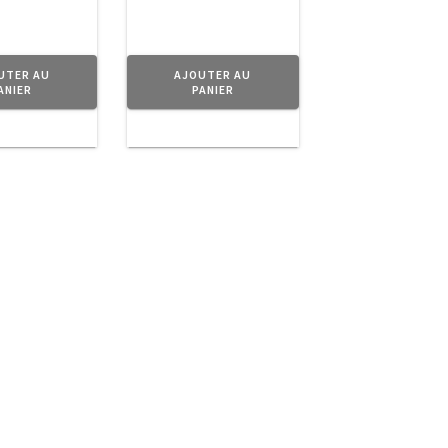
UTER AU
AJOUTER AU
ANIER
PANIER
à votre intérieur ce côté Rétro très