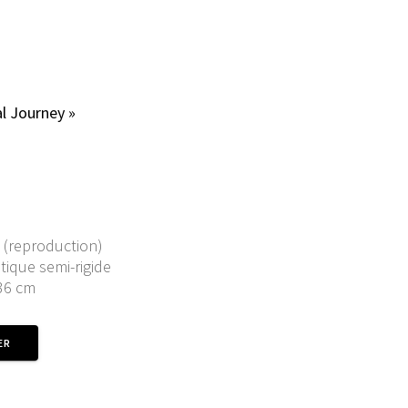
l Journey »
 (reproduction)
tique semi-rigide
 36 cm
ER