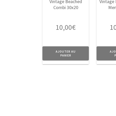
10,00
€
1
AJOUTER AU
AJO
PANIER
A Propos
Navigati
Boutiq