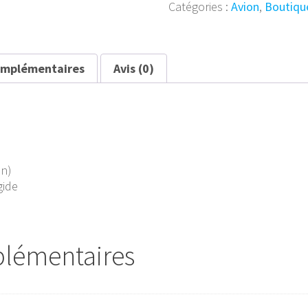
Catégories :
Avion
,
Boutiqu
17
G
"Sentimental
Journey"
omplémentaires
Avis (0)
on)
gide
plémentaires