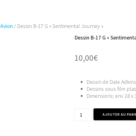
/
Avion
/ Dessin B-17 G « Sentimental Journey »
Dessin B-17 G « Sentimenta
10,00
€
Dessin de Dale Adkins
Dessins sous film plas
Dimensions: env 28 x
quantité
AJOUTER AU PANI
de
Dessin
B-