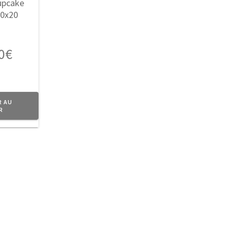
0
€
R AU
R
lanet Vintage