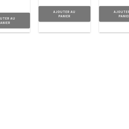
AJOUTER AU
AJOUTE
PANIER
PANIE
UTER AU
PANIER
ction d’
objets
en métal au doux parfum d’Antan pour donner 