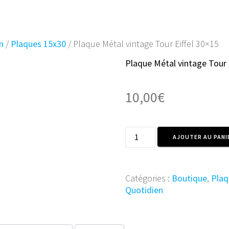
n
/
Plaques 15x30
/ Plaque Métal vintage Tour Eiffel 30×15
Plaque Métal vintage Tour 
10,00
€
quantité
AJOUTER AU PANI
de
Plaque
Métal
Catégories :
Boutique
,
Plaq
vintage
Quotidien
Tour
Eiffel
30x15