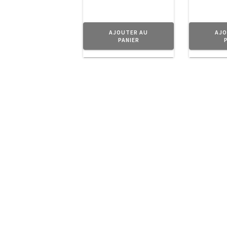
AJOUTER AU
AJO
PANIER
A Propos
Planet Vintage vous propose une séle
Tendance.
Navigation
Boutique