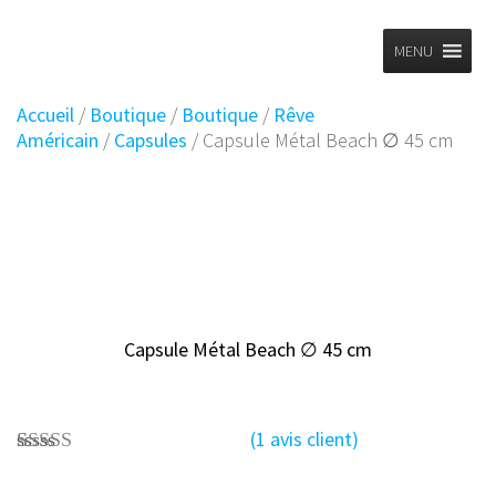
Planet
Skip
to
MENU
Vintage
content
Accueil
/
Boutique
/
Boutique
/
Rêve
Américain
/
Capsules
/ Capsule Métal Beach ∅ 45 cm
Capsule Métal Beach ∅ 45 cm
(
1
avis client)
1
Noté
5.00
sur 5 basé