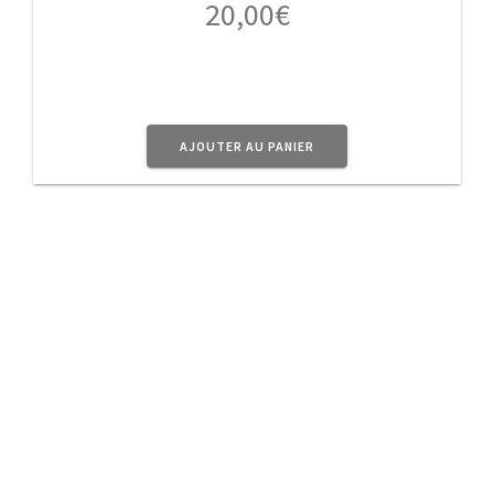
20,00
€
AJOUTER AU PANIER
A Propos
Planet Vintage vous propose une sélection
d’
objets
en métal au doux parfum d’Antan pour
donner à votre intérieur ce côté Rétro très
Tendance.