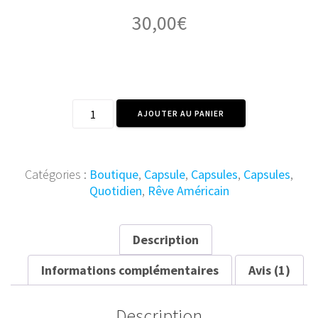
sur
notation
30,00
€
client
quantité
AJOUTER AU PANIER
de
Capsule
Métal
Beach
Catégories :
Boutique
,
Capsule
,
Capsules
,
Capsules
,
∅
Quotidien
,
Rêve Américain
45
cm
Description
Informations complémentaires
Avis (1)
Description