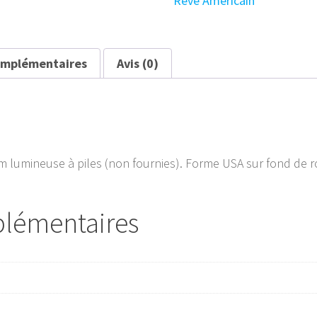
Rêve Américain
Kicks
Moto
52x5x33
cm
omplémentaires
Avis (0)
m lumineuse à piles (non fournies). Forme USA sur fond de 
plémentaires