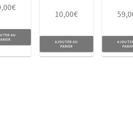
9,00
€
10,00
€
59,0
UTER AU
PANIER
AJOUTER AU
AJOUTE
PANIER
PANIE
ction d’
objets
en métal au doux parfum d’Antan pour donner 