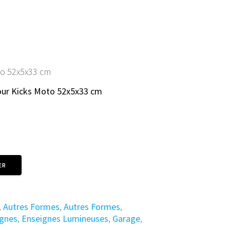
ENTS
CONNEXION/INSCRIPTION
to 52x5x33 cm
our Kicks Moto 52x5x33 cm
ER
,
Autres Formes
,
Autres Formes
,
ignes
,
Enseignes Lumineuses
,
Garage
,