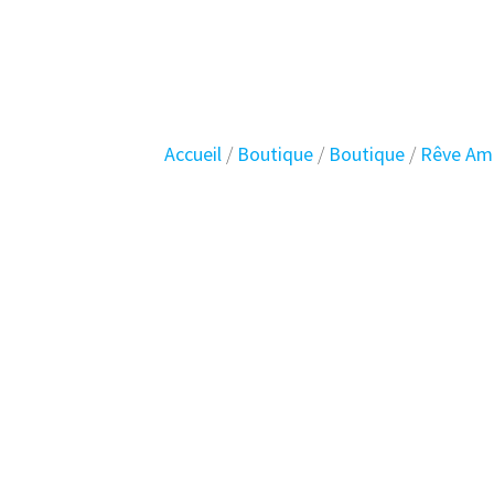
Skip
Planet
Vintage
to
content
Accueil
/
Boutique
/
Boutique
/
Rêve Amé