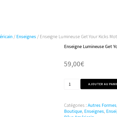
ACCUEIL
BOUTIQUE
AVIS CLI
ricain
/
Enseignes
/ Enseigne Lumineuse Get Your Kicks Mo
Enseigne Lumineuse Get Y
59,00
€
quantité
AJOUTER AU PANI
de
Enseigne
Lumineuse
Catégories :
Autres Formes
Get
Boutique
,
Enseignes
,
Ense
Your