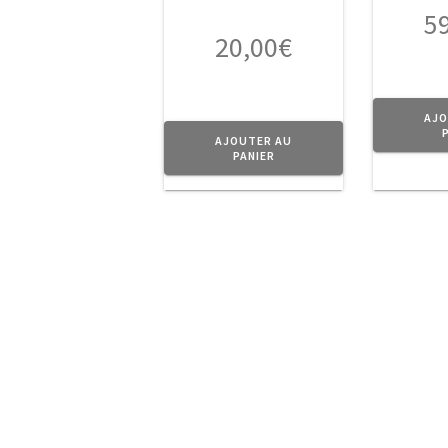
5
20,00
€
AJO
AJOUTER AU
PANIER
A Propos
Planet Vintage vous propose une séle
Tendance.