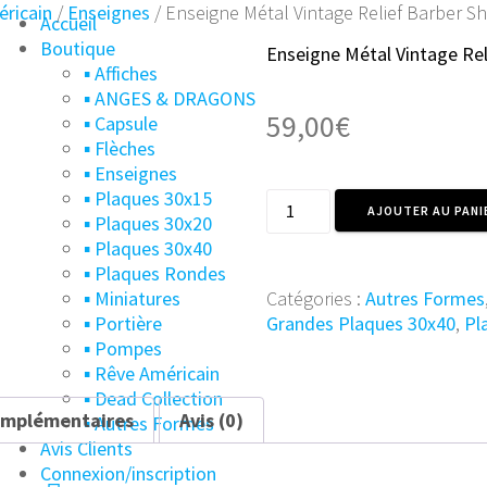
ricain
/
Enseignes
/ Enseigne Métal Vintage Relief Barber S
Accueil
Boutique
Enseigne Métal Vintage Re
▪︎ Affiches
▪︎ ANGES & DRAGONS
59,00
€
▪︎ Capsule
▪︎ Flèches
▪︎ Enseignes
▪︎ Plaques 30x15
quantité
AJOUTER AU PANI
▪︎ Plaques 30x20
de
▪︎ Plaques 30x40
Enseigne
▪︎ Plaques Rondes
Métal
Catégories :
Autres Formes
▪︎ Miniatures
Vintage
Grandes Plaques 30x40
,
Pl
▪︎ Portière
Relief
▪︎ Pompes
Barber
▪︎ Rêve Américain
Shop
▪︎ Dead Collection
47x45
omplémentaires
Avis (0)
▪︎ Autres Formes
Avis Clients
Connexion/inscription