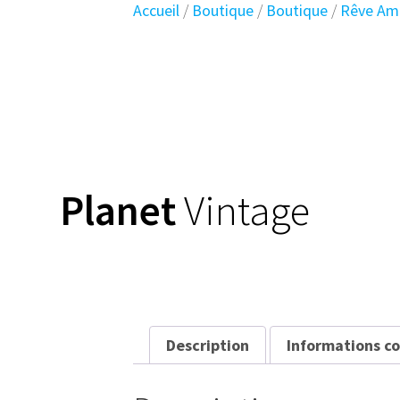
Skip
Accueil
/
Boutique
/
Boutique
/
Rêve Amé
to
content
Planet
Vintage
Description
Informations c