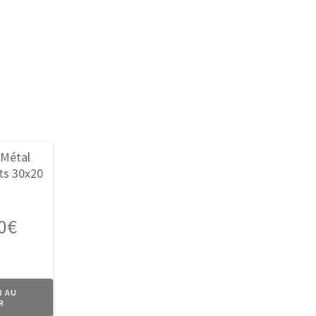
0
€
R AU
R