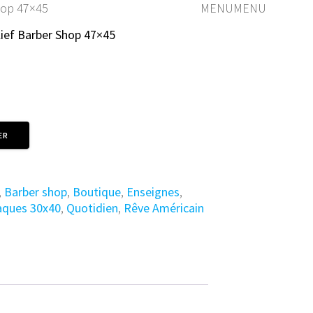
hop 47×45
MENU
MENU
lief Barber Shop 47×45
ER
,
Barber shop
,
Boutique
,
Enseignes
,
aques 30x40
,
Quotidien
,
Rêve Américain