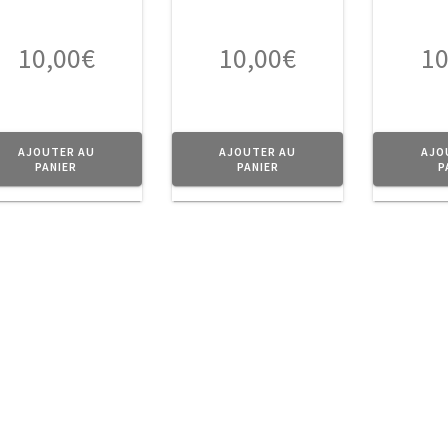
10,00
€
10,00
€
10
AJOUTER AU
AJOUTER AU
AJO
PANIER
PANIER
P
1
2
3
4
5
6
…
15
16
17