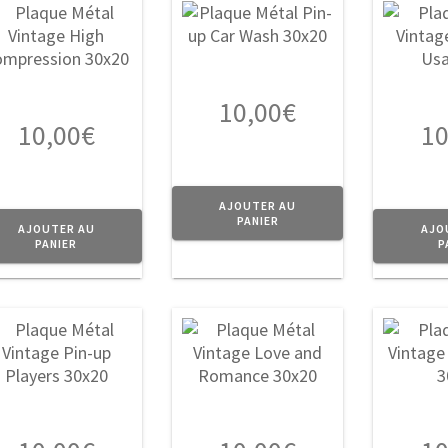
ssant
10,00
€
10,00
€
10
AJOUTER AU
PANIER
AJOUTER AU
AJO
PANIER
P