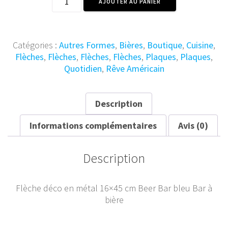
AJOUTER AU PANIER
de
Flèche
Métal
Beer
Catégories :
Autres Formes
,
Bières
,
Boutique
,
Cuisine
,
Bar
Flèches
,
Flèches
,
Flèches
,
Flèches
,
Plaques
,
Plaques
,
16x45
Quotidien
,
Rêve Américain
cm
Description
Informations complémentaires
Avis (0)
Description
Flèche déco en métal 16×45 cm Beer Bar bleu Bar à
bière