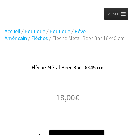
Planet
Skip
to
MENU
Vintage
content
Accueil
/
Boutique
/
Boutique
/
Rêve
Américain
/
Flèches
/ Flèche Métal Beer Bar 16×45 cm
Flèche Métal Beer Bar 16×45 cm
18,00
€
quantité