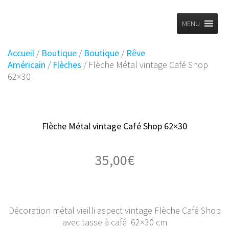
Planet
Skip
to
MENU
Vintage
content
Accueil
/
Boutique
/
Boutique
/
Rêve
Américain
/
Flèches
/ Flèche Métal vintage Café Shop
62×30
Flèche Métal vintage Café Shop 62×30
35,00
€
Décoration métal vieilli aspect vintage Flèche Café Shop
avec tasse à café 62×30 cm