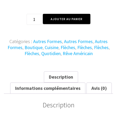
quantité
AJOUTER AU PANIER
de
Flèche
Métal
vintage
Catégories :
Autres Formes
,
Autres Formes
,
Autres
Café
Formes
,
Boutique
,
Cuisine
,
Flèches
,
Flèches
,
Flèches
,
Shop
Flèches
,
Quotidien
,
Rêve Américain
62x30
Description
Informations complémentaires
Avis (0)
Description